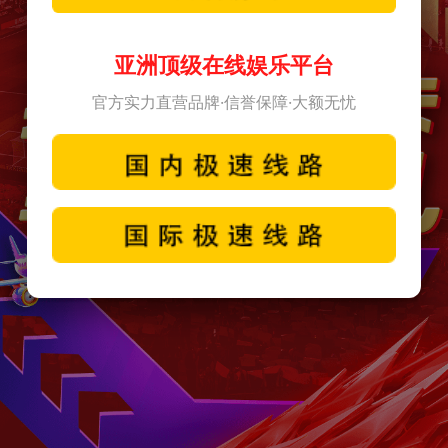
亚洲顶级在线娱乐平台
官方实力直营品牌·信誉保障·大额无忧